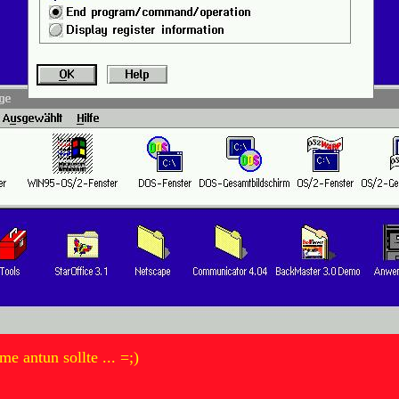
 antun sollte ... =;)