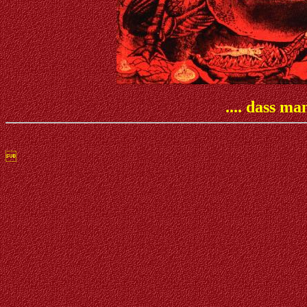
.... dass ma
