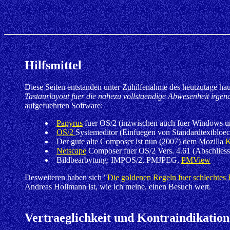
Hilfsmittel
Diese Seiten entstanden unter Zuhilfenahme des heutzutage h
Tastaurlayout fuer die nahezu vollstaendige Abwesenheit irgend
aufgefuehrten Software:
Papyrus
fuer OS/2 (inzwischen auch fuer Windows un
OS/2
Systemeditor (Einfuegen von Standardtextbloe
Der gute alte Composer ist nun (2007) dem Mozilla
K
Netscape
Composer fuer OS/2 Vers. 4.61 (Abschliesse
Bildbearbytung: IMPOS/2, PMJPEG,
PMView
Desweiteren haben sich "
Die goldenen Regeln fuer schlechte
Andreas Hollmann ist, wie ich meine, einen Besuch wert.
Vertraeglichkeit und Kontraindikatio