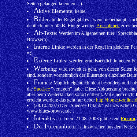
Seiten gelangen koennen =;).
A
ktive Elemente:
keine.
B
ilder:
In der Regel gibt es - wenn ueberhaupt - nich
deutlich unter 50kB. Einige wenige
Ausnahmen
erreiche
A
lt-Texte:
Werden im Allgemeinen fuer "Sprechblasen
Browsern)
I
nterne Links:
werden in der Regel im gleichen Fe
=;)
E
xterne Links:
werden grundsaetzlich in neuen Fen
W
erbung:
wird soweit es geht, von diesen Seiten f
sind, sondern vornehmlich der Illustration einzelner Beit
F
rames:
Mag ich eigentlich nicht besonders und hab
die
Suedsee
"verlagert" habe. Diese Abkuerzung brachte 
aber beim Weiterklicken sofort entfernt. Mit einem nich
erreicht werden; das geht nur ueber
http://home.t-online
(28.10.2007) Der "Suedsee Urlaub" ist inzwischen Ges
www.blues-browser.de .
I
nteraktiv:
seit dem 21.08. 2003 gibt es ein
Forum
D
F
er
orenanbieter
ist inzwischen aus dem Netz v