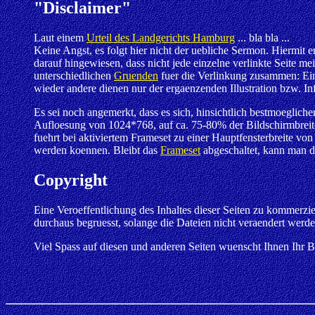
"Disclaimer"
Laut einem
Urteil des Landgerichts Hamburg
... bla bla ...
Keine Angst, es folgt hier nicht der uebliche Sermon. Hiermit e
darauf hingewiesen, dass nicht jede einzelne verlinkte Seite me
unterschiedlichen
Gruenden
fuer die Verlinkung zusammen: Ein
wieder andere dienen nur der ergaenzenden Illustration bzw. Info
Es sei noch angemerkt, dass es sich, hinsichtlich bestmoegliche
Aufloesung von 1024*768, auf ca. 75-80% der Bildschirmbreit
fuehrt bei aktiviertem Frameset zu einer Hauptfensterbreite von 
werden koennen. Bleibt das
Frameset
abgeschaltet, kann man d
Copyright
Eine Veroeffentlichung des Inhaltes dieser Seiten zu kommerzi
durchaus begruesst, solange die Dateien nicht veraendert wer
Viel Spass auf diesen und anderen Seiten wuenscht Ihnen Ihr 