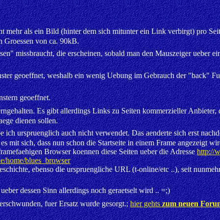
t mehr als ein Bild (hinter dem sich mitunter ein Link verbirgt) pro Seit
n Groessen von ca. 90kB.
" missbraucht, die erscheinen, sobald man den Mauszeiger ueber einem 
nster geoeffnet, weshalb ein wenig Uebung im Gebrauch der "back" Fu
stern geoeffnet.
erngehalten. Es gibt allerdings Links zu Seiten kommerzieller Anbieter
raege dienen sollen.
e ich urspruenglich auch nicht verwendet. Das aenderte sich erst nach
es mit sich, dass nun schon die Startseite in einem Frame angezeigt w
t framefaehigen Browser koennen diese Seiten ueber die Adresse
http://
.de/home/blues_browser
chichte, ebenso die urspruengliche URL (t-online/etc ..), seit nunmehr
, ueber dessen Sinn allerdings noch geraetselt wird .. =;)
erschwunden, fuer Ersatz wurde gesorgt.;
hier gehts
zum neuen Foru