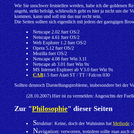
Wie Sie unschwer feststellen werden, habe ich die goldenen Re
angeht, strikt befolgt, schliesslich geht es hier ja nicht um di
kommen, kann und soll mir das nur recht sein.
Die Seiten sollten sich eigentlich mit jedem der gaengigen Brows
Netscape 2.02 fuer OS/2
Netscape 4.61 fuer OS/2
Web Explorer 1.2 fuer OS/2
Opera 5.12 fuer OS/2
Mozilla fuer OS/2
Netscape 4.08 fuer Win 3.11
Netscape ab 3.01 fuer Win 9x
MS Internet Explorer ab V3.0 fuer Win 9x
CAB
1.5 fuer Atari ST / TT / Falcon 030
Sollten dennoch Darstellungsprobleme, insbesondere bei der V
(28.10.2007) Hier ist zu vermelden: Angesichts der Fuell
Zur "
Philosophie
" dieser Seiten
S
truktur:
Keine, doch der Wahnsinn hat
Methode
;-
N
avigation:
verworren, trotzdem sollte man auch o