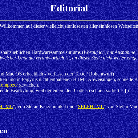
Editorial
Willkommen auf dieser vielleicht sinnlosesten aller sinnlosen Webseite
aushaltsueblichen Hardwaresammelsuriums (
Worauf ich, mit Ausnahme 
welcher Umlaute verantwortlich ist, an dieser Stelle nicht weiter eing
d Mac OS erhaeltlich - Verfassen der Texte / Rohentwurf)
cken und in Papyrus nicht enthaltenen HTML Anweisungen, schnelle K
ompozer
gewichen.
nde Bearbytung, weil der einem den Code so schoen sortiert =:] )
s HTML
", von Stefan Karzauninkat und "
SELFHTML
" von Stefan Muen
nen