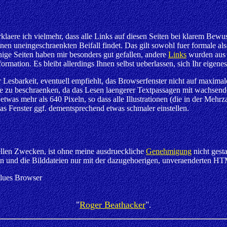
rklaere ich vielmehr, dass alle Links auf diesen Seiten bei klarem Bewus
inen uneingeschraenkten Beifall findet. Das gilt sowohl fuer formale al
ige Seiten haben mir besonders gut gefallen, andere
Links
wurden aus 
rmation. Es bleibt allerdings Ihnen selbst ueberlassen, sich Ihr eigenes
r Lesbarkeit, eventuell empfiehlt, das Browserfenster nicht auf maximale
e zu beschraenken, da das Lesen laengerer Textpassagen mit wachsen
etwas mehr als 640 Pixeln, so dass alle Illustrationen (die in der Mehrza
as Fenster ggf. dementsprechend etwas schmaler einstellen.
ellen Zwecken, ist ohne meine ausdrueckliche
Genehmigung
nicht gest
den und die Bilddateien nur mit der dazugehoerigen, unveraenderten H
Blues Browser
"
Roger Beathacker
"
.