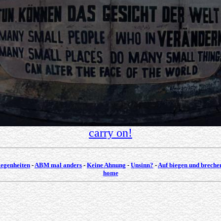
carry on!
egenheiten
-
ABM mal anders
-
Keine Ahnung
-
Unsinn?
-
Auf biegen und breche
home