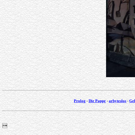
Prolog
-
Die Pappe
-
arbyteslos
-
Gel
