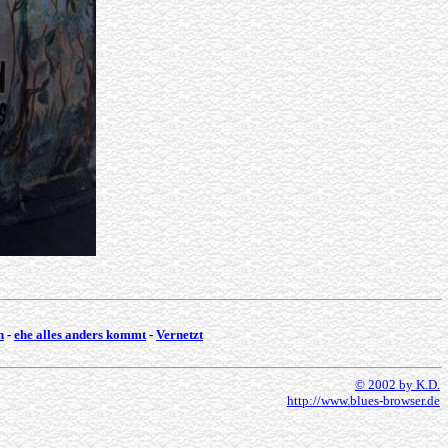
n
-
ehe alles anders kommt
-
Vernetzt
© 2002 by K.D.
http://www.blues-browser.de