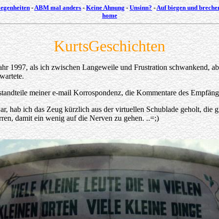
egenheiten
-
ABM mal anders
-
Keine Ahnung
-
Unsinn?
-
Auf biegen und breche
home
KurtsGeschichten
Jahr 1997, als ich zwischen Langeweile und Frustration schwankend, ab
wartete.
Bestandteile meiner e-mail Korrospondenz, die Kommentare des Empfäng
 hab ich das Zeug kürzlich aus der virtuellen Schublade geholt, die g
rren, damit ein wenig auf die Nerven zu gehen. ..=;)